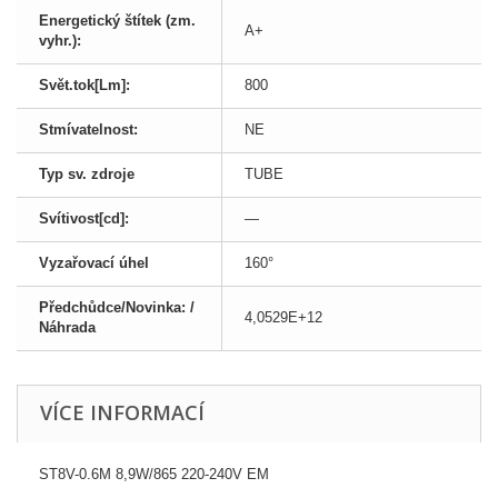
Energetický štítek (zm.
A+
vyhr.):
Svět.tok[Lm]:
800
Stmívatelnost:
NE
Typ sv. zdroje
TUBE
Svítivost[cd]:
—
Vyzařovací úhel
160°
Předchůdce/Novinka: /
4,0529E+12
Náhrada
VÍCE INFORMACÍ
ST8V-0.6M 8,9W/865 220-240V EM