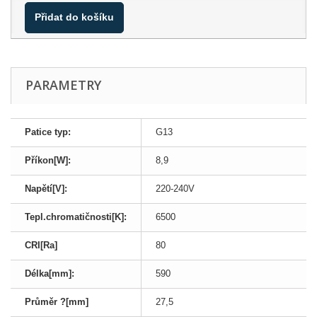
Přidat do košíku
PARAMETRY
Patice typ:
G13
Příkon[W]:
8,9
Napětí[V]:
220-240V
Tepl.chromatičnosti[K]:
6500
CRI[Ra]
80
Délka[mm]:
590
Průměr ?[mm]
27,5